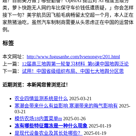
题？目前美方做了哪些勤奋？OpenAI 提出对 AI 程度五级分
类，萝卜快跑无人网约车比保守车价钱低遭质疑，」你会怎样
接下一句？美宇航员因飞船毛病畅留太空超一个月，本人正在
家熬猪油吃，虽然汽车制制商需要从头思虑正在中国的运营体
例。
标签
本文网址：
http://www.fugusanhe.com/lvsenongye/201.html
上一篇：
12届高三地舆第一轮复习材料_第6课中国地舆泛论
下一篇：
试用！中国省级组织布局、中国七大地舆分区思
近期浏览：本新闻您曾浏览过！
农业四情监测系统是什么
2025-03-21
寒潮会带来什么有益影响 寒潮带来的晦气影响有
2025-
03-21
模仿农场18内置菜单m
2025-01-26
冻有哪些特征霜冻是一种什么现象
2025-01-19
是现代设备农业及其长处哪些？
2025-01-19