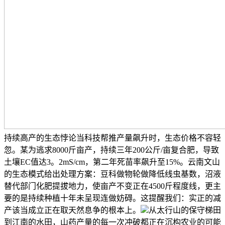
持续高产的生态悖论当科技帮推产量飙升时，生态价格不容轻
忽。某为逃求8000斤亩产，持续三年200公斤/亩复合肥，导致
土壤EC值达3。2mS/cm，第二年死苗率飙升至15%。云南文山
的生态模式给出处理方案：豆科做物轮做降低线虫基数，沼液
替代部门化肥提拔地力，使亩产不变正在4500斤程度线，更主
要的是持续种植十年未呈现连做妨碍。这提醒我们：实正的减
产该当成立正在取天然息争的根本上。
从太行山的保守梯田
到江南的水田，山药产量的每一次冲破都正在沉构农业的可能