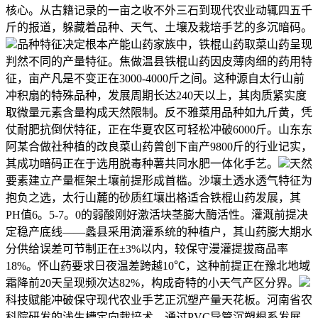
核心。从古籍记录的一亩之收不外三石到现代农业动辄四五千
斤的报道，躲藏着品种、天气、土壤及栽培手艺的多沉暗码。
品种特征决定根本产能山药家族中，铁棍山药取菜山药呈现
判然不同的产量特征。焦做温县铁棍山药因皮薄肉细的药用特
征，亩产凡是不变正在3000-4000斤之间。这种源自太行山前
冲积扇的特殊品种，发展周期长达240天以上，其肉质紧实度
取微量元素含量构成天然限制。反不雅菜用品种如九斤黄，凭
仗耐肥抗倒伏特征，正在华夏农区可轻松冲破6000斤。山东东
阿某合做社种植的改良菜山药曾创下亩产9800斤的行业记实，
其成功暗码正在于选用脱毒种薯共同水肥一体化手艺。
天然
要素建立产量框架土壤前提形成首槛。沙壤土透水透气特征为
抱负之选，太行山麓的砂质红壤出格适合铁棍山药发展，其
PH值6。5-7。0的弱酸刚好激活块茎膨大酶活性。灌溉前提决
定稳产底线——蠡县采用滴灌系统的种植户，其山药膨大期水
分供给误差可节制正在±3%以内，较保守漫灌提拔商品率
18%。怀山药要求日夜温差跨越10℃，这种前提正在豫北地域
霜降前20天呈现频次达82%，构成奇特的小天气产区分界。
科技赋能冲破保守现代农业手艺正沉塑产量天花板。河南省农
科院研发的浅生槽定向栽培术，通过PVC导管沉塑根系发展，