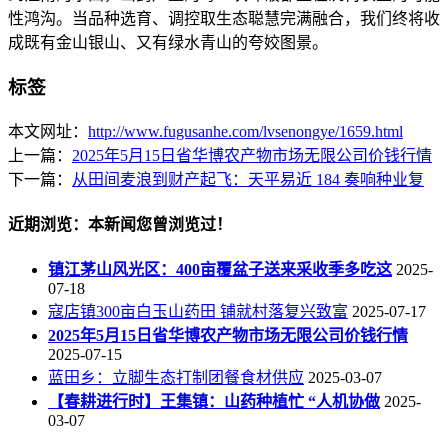
性鸿沟。当品种选育、调控取生态聪慧完满融合，我们终将收
成既有金山银山、又有绿水青山的夸姣图景。
标签
本文网址：
http://www.fugusanhe.com/lvsenongye/1659.html
上一篇：
2025年5月15日省华博农产物市场无限公司价钱行情
下一篇：
从田间麦浪到财产起飞：天平易近 184 奏响种业复
近期浏览：本新闻您曾浏览过！
镇江茅山风光区：400亩覆盆子送来采收季多吃这
2025-
07-18
寇店镇300亩白玉山药田 铺就村落复兴致富
2025-07-17
2025年5月15日省华博农产物市场无限公司价钱行情
2025-07-15
蓝田乡：立脚生态打制团餐食材供应
2025-03-07
【春耕进行时】王集镇：山药种植忙 “人机协做
2025-
03-07